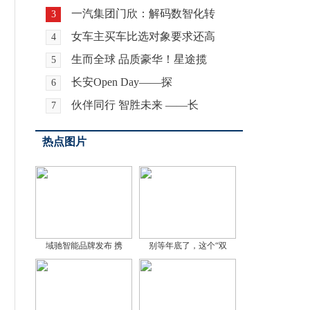
一汽集团门欣：解码数智化转
3
女车主买车比选对象要求还高
4
生而全球 品质豪华！星途揽
5
长安Open Day——探
6
伙伴同行 智胜未来 ——长
7
热点图片
域驰智能品牌发布 携
别等年底了，这个“双