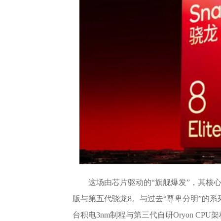
这场由芯片驱动的“旗舰爆发”，其核
版与第五代骁龙8。与过去“尊卑分明”的
台积电3nm制程与第三代自研Oryon C