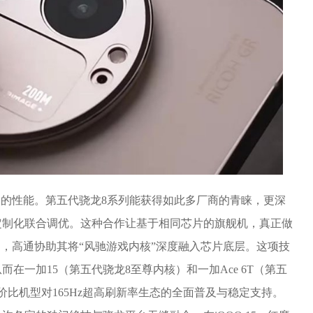
大的性能。第五代骁龙8系列能获得如此多厂商的青睐，更深
定制化联合调优。这种合作让基于相同芯片的旗舰机，真正做
中，高通协助其将“风驰游戏内核”深度融入芯片底层。这项技
在一加15（第五代骁龙8至尊内核）和一加Ace 6T（第五
比机型对165Hz超高刷新率生态的全面普及与稳定支持。