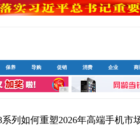
保养
导购
促销
消费
企业
商
广告
系列如何重塑2026年高端手机市