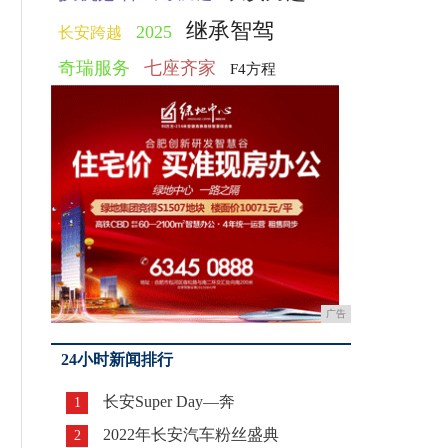
继承智驾
2025
长安跨越
奇瑞服务
七座齐家
F4方程
广告
24小时新闻排行
长安Super Day—奔
1
2022年长安汽车粉丝盛典
2