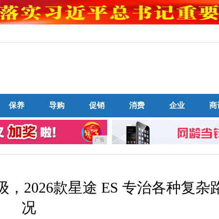
保养
导购
促销
消费
企业
商
广告
2026款星途 ES 专治各种复杂
况