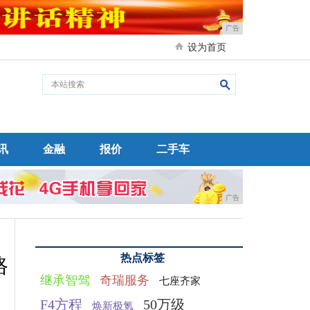
广告
设为首页
讯
金融
报价
二手车
广告
热点标签
路
继承智驾
奇瑞服务
七座齐家
F4方程
50万级
焕新极氪