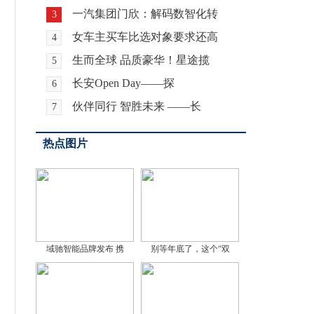
一汽集团门欣：解码数智化转
3
女车主买车比选对象要求还高
4
生而全球 品质豪华！星途揽
5
长安Open Day——探
6
伙伴同行 智胜未来 ——长
7
热点图片
域驰智能品牌发布 携
别等年底了，这个“双