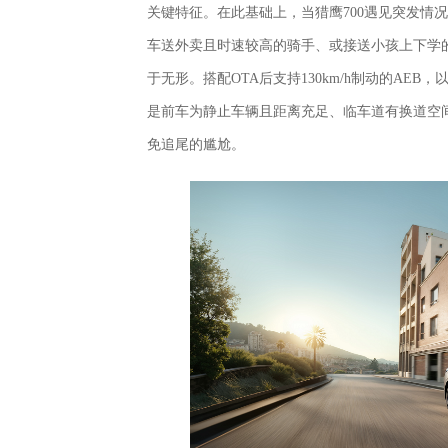
关键特征。在此基础上，当猎鹰700遇见突发情
车送外卖且时速较高的骑手、或接送小孩上下学
于无形。搭配OTA后支持130km/h制动的AE
是前车为静止车辆且距离充足、临车道有换道空
免追尾的尴尬。