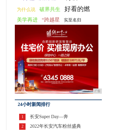
好看的燃
破界共生
为什么说
美学再进
“跨越星
实至名归
广告
24小时新闻排行
长安Super Day—奔
1
2022年长安汽车粉丝盛典
2