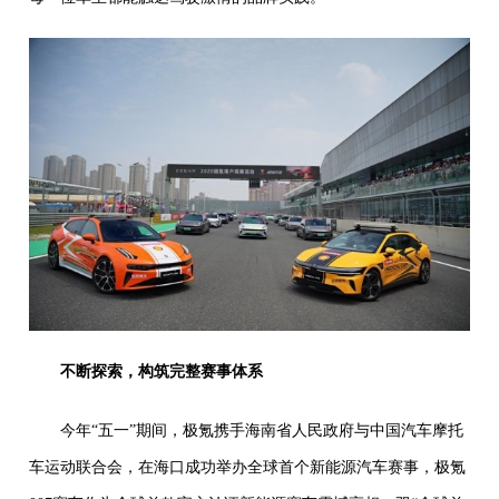
不断探索，构筑完整赛事体系
今年“五一”期间，极氪携手海南省人民政府与中国汽车摩托
车运动联合会，在海口成功举办全球首个新能源汽车赛事，极氪