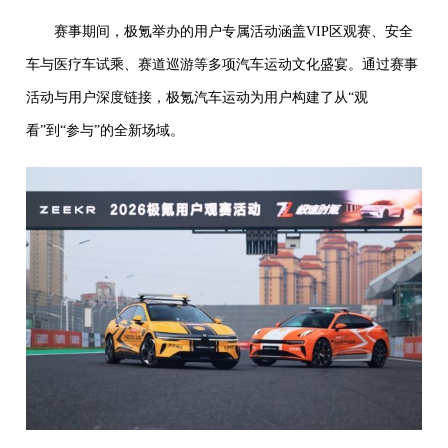
赛事期间，极氪举办的用户专属活动涵盖VIP区观赛、安全
车与医疗车试乘、赛道巡游等多项汽车运动文化盛宴。通过赛事
活动与用户深度链接，极氪汽车运动为用户构建了从“观
看”到“参与”的全新场域。