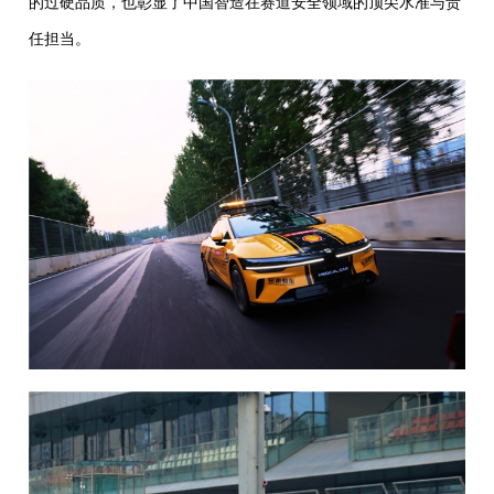
的过硬品质，也彰显了中国智造在赛道安全领域的顶尖水准与责
任担当。