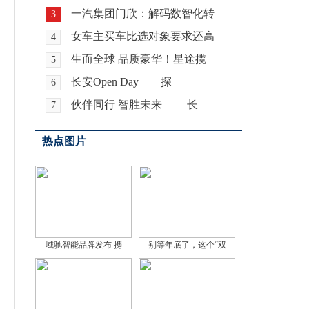
一汽集团门欣：解码数智化转
3
女车主买车比选对象要求还高
4
生而全球 品质豪华！星途揽
5
长安Open Day——探
6
伙伴同行 智胜未来 ——长
7
热点图片
域驰智能品牌发布 携
别等年底了，这个“双