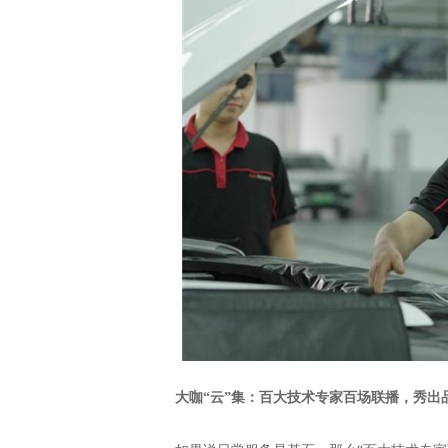
大咖“云”集：百
大
技术专家
百场
联播，秀出