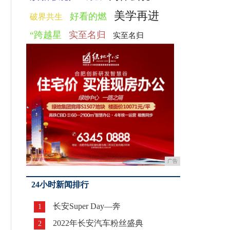
美学再进
好看的燃
破界共生
“跨越星
实至名归
实至名归
广告
24小时新闻排行
长安Super Day—奔
1
2022年长安汽车粉丝盛典
2