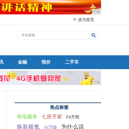
广告
设为首页
讯
金融
报价
二手车
广告
热点标签
奇瑞服务
七座齐家
F4方程
焕新极氪
为什么说
50万级