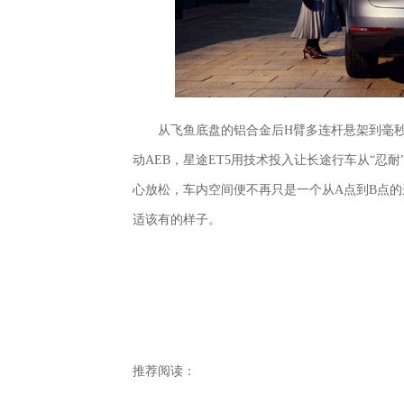
从飞鱼底盘的铝合金后H臂多连杆悬架到毫秒级响
动AEB，星途ET5用技术投入让长途行车从“忍
心放松，车内空间便不再只是一个从A点到B点
适该有的样子。
推荐阅读：