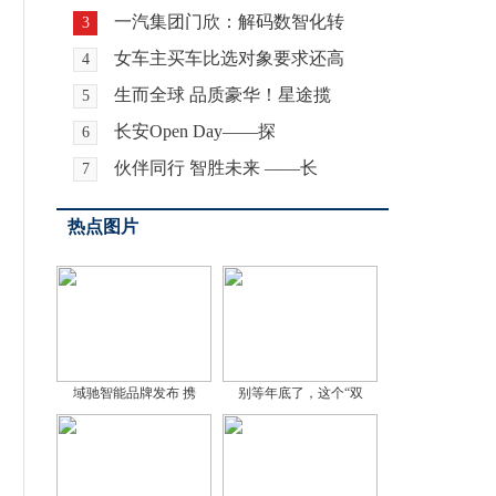
一汽集团门欣：解码数智化转
3
女车主买车比选对象要求还高
4
生而全球 品质豪华！星途揽
5
长安Open Day——探
6
伙伴同行 智胜未来 ——长
7
热点图片
域驰智能品牌发布 携
别等年底了，这个“双