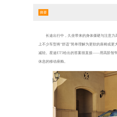
摘要
长途出行中，久坐带来的身体僵硬与注意力
上不少车型将“舒适”简单理解为更软的座椅或
减轻。星途ET5给出的答案很直接——用高阶智
休息的移动座舱。