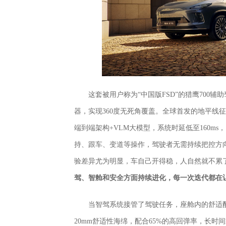
这套被用户称为“中国版FSD”的猎鹰700辅
器，实现360度无死角覆盖。全球首发的地平线征
端到端架构+VLM大模型，系统时延低至160m
持、跟车、变道等操作，驾驶者无需持续把控方向
验差异尤为明显，车自己开得稳，人自然就不累
驾、智舱和安全方面持续进化，每一次迭代都在让
当智驾系统接管了驾驶任务，座舱内的舒适配
20mm舒适性海绵，配合65%的高回弹率，长