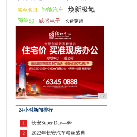
焕新极氪
智能汽车
实至名归
预算50
威盛电子
长途穿越
广告
24小时新闻排行
长安Super Day—奔
1
2022年长安汽车粉丝盛典
2