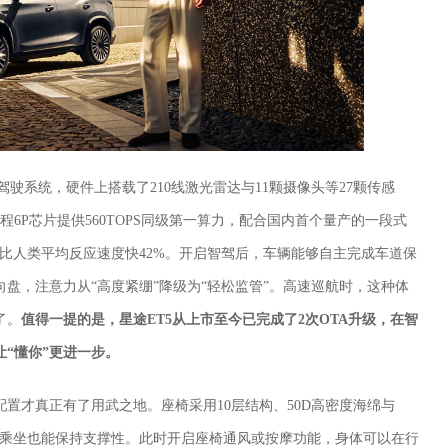
助驾驶系统，硬件上搭载了210线激光雷达与11颗摄像头等27颗传感
程6P芯片提供560TOPS同级第一算力，配合国内首个量产的一段式
s，比人类平均反应速度快42%。开启智驾后，车辆能够自主完成车道保
盘，注意力从“高度紧绷”降级为“轻松监管”。高速巡航时，这种体
了。
值得一提的是，星途ET5从上市至今已完成了2次OTA升级，在智
“懂你”更进一步。
置才真正有了用武之地。座椅采用10层结构、50D高密度海绵与
时间乘坐也能保持支撑性。此时开启座椅通风或按摩功能，身体可以在行