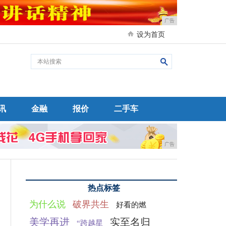
广告
设为首页
讯
金融
报价
二手车
广告
热点标签
为什么说
破界共生
好看的燃
美学再进
实至名归
“跨越星