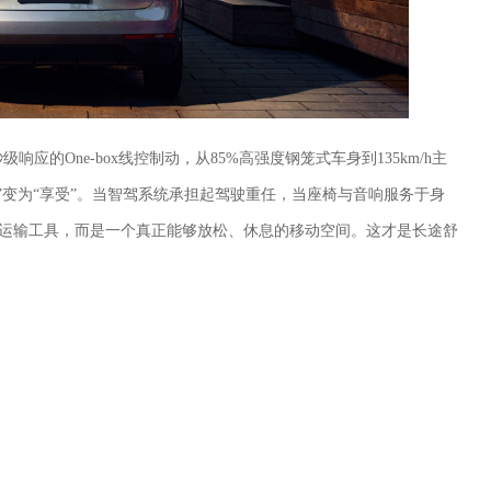
应的One-box线控制动，从85%高强度钢笼式车身到135km/h主
耐”变为“享受”。当智驾系统承担起驾驶重任，当座椅与音响服务于身
的运输工具，而是一个真正能够放松、休息的移动空间。这才是长途舒