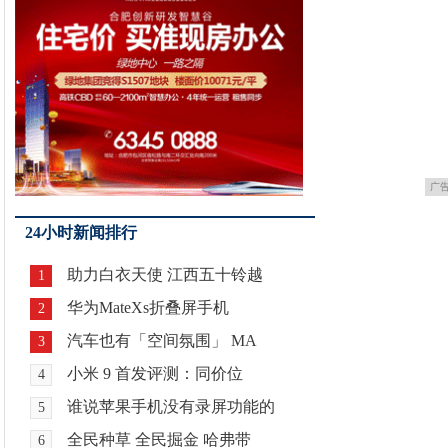
广
24小时新闻排行
助力白衣天使 江西五十铃越
1
华为MateXs折叠屏手机
2
汽车也有「空间氛围」 MA
3
小米 9 首发评测：同价位
4
谁说苹果手机没有录屏功能的
5
全民种草 全民掘金 哈弗带
6