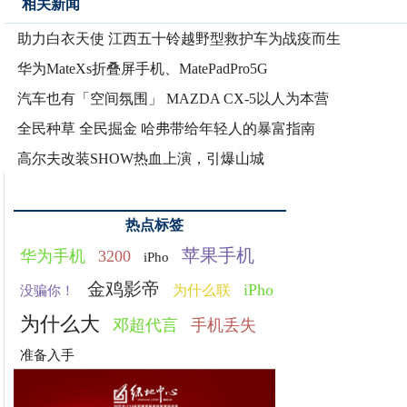
相关新闻
助力白衣天使 江西五十铃越野型救护车为战疫而生
华为MateXs折叠屏手机、MatePadPro5G
汽车也有「空间氛围」 MAZDA CX-5以人为本营
全民种草 全民掘金 哈弗带给年轻人的暴富指南
高尔夫改装SHOW热血上演，引爆山城
热点标签
苹果手机
华为手机
3200
iPho
金鸡影帝
iPho
为什么联
没骗你！
为什么大
邓超代言
手机丢失
准备入手