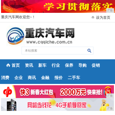
广告
重庆汽车网欢迎您~！
设为首页
首页
资讯
新车
行业
保养
导购
促销
消费
企业
商讯
金融
报价
二手车
广告
广告