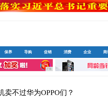
保养
导购
促销
消费
企业
商
广告
机卖不过华为OPPO们？