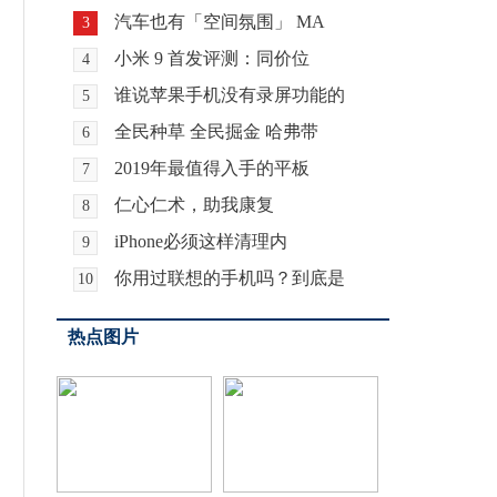
汽车也有「空间氛围」 MA
3
小米 9 首发评测：同价位
4
谁说苹果手机没有录屏功能的
5
全民种草 全民掘金 哈弗带
6
2019年最值得入手的平板
7
仁心仁术，助我康复
8
iPhone必须这样清理内
9
你用过联想的手机吗？到底是
10
热点图片