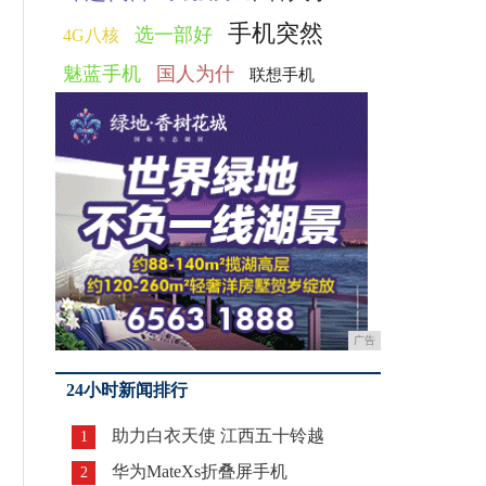
手机突然
选一部好
4G八核
魅蓝手机
国人为什
联想手机
广告
24小时新闻排行
助力白衣天使 江西五十铃越
1
华为MateXs折叠屏手机
2