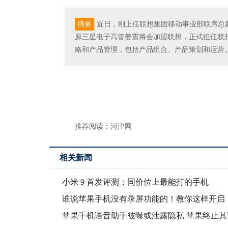
摘要
近日，刚上任联想集团移动事业部联席总
原三星电子高管姜震将会加盟联想，正式担任联
略和产品管理，包括产品组合、产品策划和运营
推荐阅读：
河津网
相关新闻
小米 9 首发评测：同价位上最能打的手机
谁说苹果手机没有录屏功能的！教你这样开启
能录制声
苹果手机语音助手被曝或泄露隐私 苹果终止其