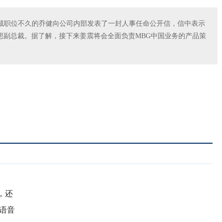
裁职位不久的乔健向公司内部发表了一封人事任命公开信，信中表示
想副总裁。据了解，接下来姜震将会全面负责MBG中国业务的产品策
。
，还
语音