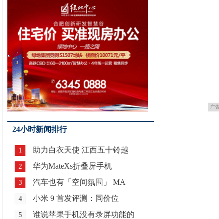
广
24小时新闻排行
助力白衣天使 江西五十铃越
1
华为MateXs折叠屏手机
2
汽车也有「空间氛围」 MA
3
小米 9 首发评测：同价位
4
谁说苹果手机没有录屏功能的
5