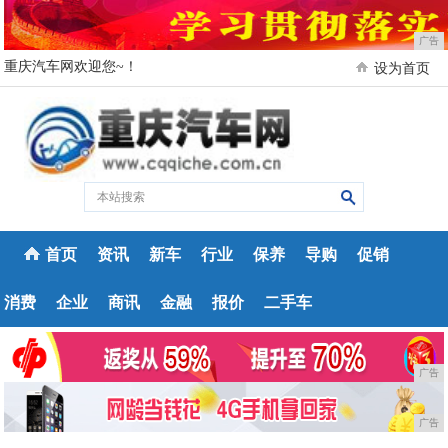
广告
重庆汽车网欢迎您~！
设为首页
首页
资讯
新车
行业
保养
导购
促销
消费
企业
商讯
金融
报价
二手车
广告
广告