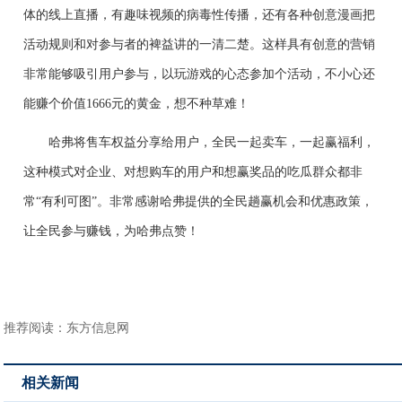
体的线上
直播，有
趣味视频的病毒性传播，还有
各种
创意漫画把
活动规则
和
对参与者的裨益讲的一清二楚。
这样具有创意的营销
非常能够吸引用户参与，以玩游戏的心态
参加
个活动，不小心还
能赚个价值1666元的黄金，想
不
种草
难
！
哈
弗
将售车权益分享给用户，全民一起卖车，一起赢福利
，
这种
模式
对企业
、
对想购车的用户和
想
赢奖品的
吃
瓜群众
都
非
常“有利可图”
。
非常感谢哈
弗
提供
的全民
趟赢机会
和优惠政策，
让全民参与赚钱，为哈
弗
点赞！
推荐阅读：
东方信息网
相关新闻