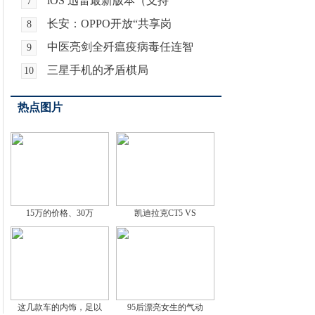
iOS 迅雷最新版本（支持
7
长安：OPPO开放“共享岗
8
中医亮剑全歼瘟疫病毒任连智
9
三星手机的矛盾棋局
10
热点图片
15万的价格、30万
凯迪拉克CT5 VS
这几款车的内饰，足以
95后漂亮女生的气动