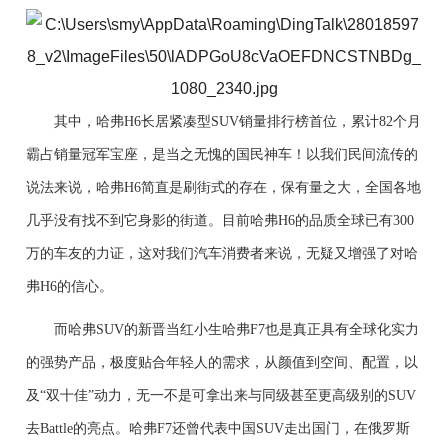
其中，
哈弗H6长居紧凑型SUV销量排行榜首位，
累计8
2
个月
霸占销量冠军宝座，
是当之无愧的国民神车
！
以我们民间流传的
说法来说，
哈
弗
H6简直是
刷街式
的存在，保有量之大，全国各地
几乎没有找不到它
身影
的街道。
目前
哈弗H6
的品质全球已有300
万的车友的力证，
这
对我们汽车消费者来说
，
无疑又增强了
对哈
弗H6的信心
。
而哈
弗
SUV
的
新晋当红小生哈弗F7也是真正具有全球化实力
的强势产品
，
极度贴合
年轻人的需求，
从颜值
到空间、配置，以
及
“
双十佳
”
动力，无一不是可拿出来
与同级
甚至更高级别的
SUV
去
Battle的亮点。哈弗F7还
曾
代表中国SUV走出国门，在俄罗斯