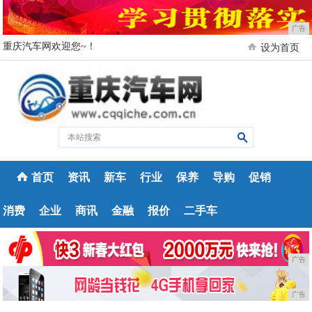
广告
重庆汽车网欢迎您~！
设为首页
首页
资讯
新车
行业
保养
导购
促销
消费
企业
商讯
金融
报价
二手车
广告
广告