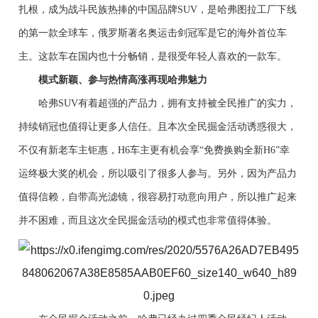
扎根，成为战斗民族热捧的中国品牌
SUV
，
是哈弗图
拉工厂
下线
的第一款
全球
车，俄罗斯
著名奥运击剑冠军是它的海外首位车
主。这款车在国内
也十分畅销
，是很受年轻人喜欢的一款车。
模式新颖
、
参与热情高涨再现哈弗魅力
哈弗SUV
有着超强的产品力，拥有
支持
被全民
推
广的实力，
持续
销冠
也
值得让更多人信任
。且
本次全民掘金
活动诱惑很大，
不仅有新老车主
钜
惠，
H6车主更有机会享
“免费换购全新H6”幸
运终极大奖的机会，
所以
吸引了很多人参与。另外，
因为产品
力
值得
信赖，自
带高光滤镜
，很容易打动意向用户，所以推广起来
并不困难，
而且这次全民掘金活动的模
式也非常值得体验
。