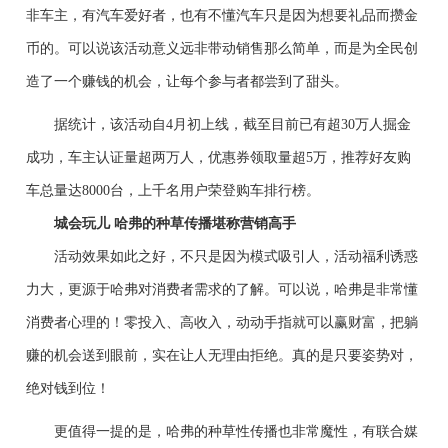
非车主，有汽车爱好者，也有不懂汽车只是因为
想要
礼品而攒金
币
的
。
可以说
该活动
意义远非带动销售那么简单，
而是为全民创
造了一个赚钱的机会，
让每个参与者都尝到了甜头。
据统计，该活动自4月初上线，截至目前已有超30万人掘金
成功，车主认证量超两万人，优惠券领取量超5万，推荐好友购
车总量达8000台，上千
名用户
荣登购车排行榜。
城
会玩儿 哈弗
的种草传播堪称营销高手
活动效果如此之好，不只是因为模式
吸引人
，活
动福利诱惑
力大
，更源于哈弗对消费者
需求
的了解。可以说，哈弗是非常懂
消费者心理的
！
零投入、高收入，动动手指就可以赢财富，
把躺
赚
的机会送到眼前，实在让人
无理由
拒绝
。真的是只要姿势对，
绝对钱到位！
更值得一提的是
，哈弗的种草性传播也非常魔性，有
联合媒