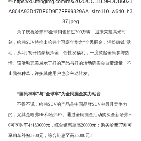
为了庆祝哈
弗
H6全球销售
超过
300万辆，
迎来荣耀高光时
刻，哈
弗
SUV
特推出
哈
弗十冠嘉年华
之“全民掘金，轻松赚钱”
活
动，
从4月初开始
豪横挥金
，
任性发福利，
一度
掀起
全民参与热
情
。
该活动完美
展示
了好的产品与好的活动
确实
会自带流量
，
不
止我被种草，许多其他
用户
也会主动
转发
。
“
国
民神车
”
与
“
全球车
”
为全民掘金实力站台
不得不说，哈弗SUV的产品是
中国
品牌SUV中最具竞争力
的，尤其是哈弗H6和哈弗F7
。
通过
全民掘金
活动购买
全新
哈
弗
H
6可享购车补贴3600元，综合
钜惠至
高20000元
；
购买哈
弗
F7则可
享购车补贴3700元，综合
钜惠至
高25000元！