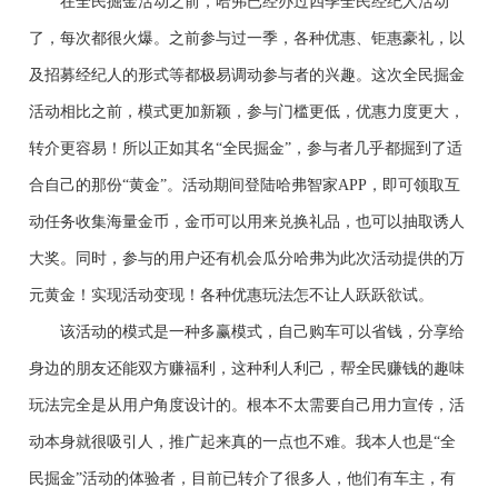
在全民掘金活动之前，哈弗已经办过四季全民经纪人活动
了，每次都很火爆。之前参与过一季
，各种优惠、
钜惠豪礼
，以
及招募经纪人的形式等都
极
易调动参与者的兴趣。这次全民掘金
活动相比之前，模式更加新颖，参与门槛更低，优惠力度更大，
转介更容易
！
所以
正如其名“全民掘金”，参与者几乎都掘到了适
合自己的那份
“
黄金
”
。活动期间登陆哈弗智家APP，即可领取互
动任务收集海量金币，金币可以用来兑换礼品，也可以抽取诱人
大奖。同时，参与的用户还有机会瓜分哈弗为此次活动提供的万
元黄金
！
实现活动变现！各种优惠玩法
怎不
让人跃跃欲试。
该活动的模式是一种多赢模式，
自己购车可以省钱，分享给
身边的朋友还
能
双方
赚
福利
，
这种利人利己，帮全民赚钱
的趣味
玩法
完全
是
从用户角度设计的
。
根本
不
太
需要自己用力宣传，活
动本身就很吸引人
，
推广起来真的一
点也不难
。我本人也是“全
民掘金”活动的体验
者，
目前已转介了很多人，他们
有车主，有