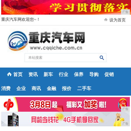
广告
重庆汽车网欢迎您~！
设为首页
首页
资讯
新车
行业
保养
导购
促销
消费
企业
商讯
金融
报价
二手车
广告
广告