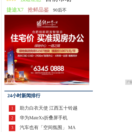
捷途X7
抢鲜品鉴
90后不
广
24小时新闻排行
助力白衣天使 江西五十铃越
1
华为MateXs折叠屏手机
2
汽车也有「空间氛围」 MA
3