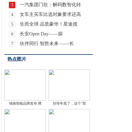
一汽集团门欣：解码数智化转
3
女车主买车比选对象要求还高
4
生而全球 品质豪华！星途揽
5
长安Open Day——探
6
伙伴同行 智胜未来 ——长
7
热点图片
域驰智能品牌发布 携
别等年底了，这个“双