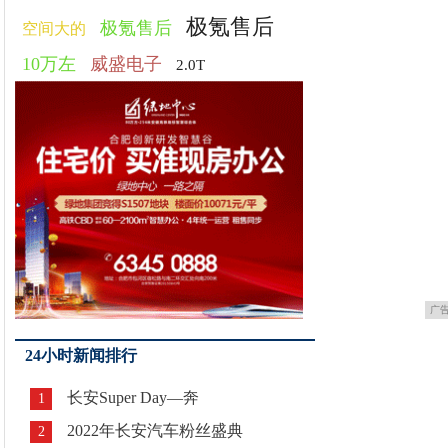
极氪售后
极氪售后
空间大的
10万左
威盛电子
2.0T
广
24小时新闻排行
长安Super Day—奔
1
2022年长安汽车粉丝盛典
2