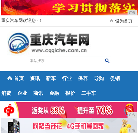
广告
重庆汽车网欢迎您~！
设为首页
首页
资讯
新车
行业
保养
导购
促销
消费
企业
商讯
金融
报价
二手车
广告
广告