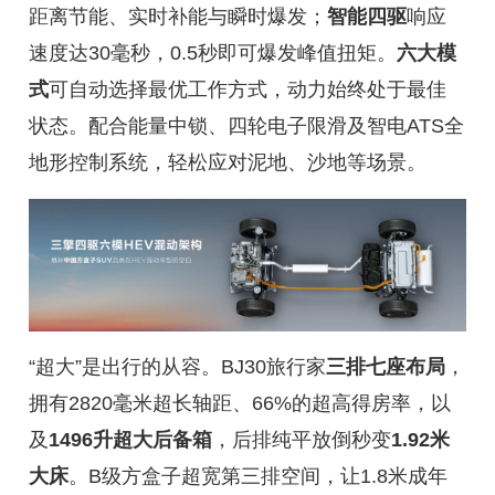
距离节能、实时补能与瞬时爆发；
智能四驱
响应
速度达30毫秒，0.5秒即可爆发峰值扭矩。
六大模
式
可自动选择最优工作方式，动力始终处于最佳
状态。配合能量中锁、四轮电子限滑及智电ATS全
地形控制系统，轻松应对泥地、沙地等场景。
“超大”是出行的从容。BJ30旅行家
三排七座布局
，
拥有2820毫米超长轴距、66%的超高得房率，以
及
1496升超大后备箱
，后排纯平放倒秒变
1.92米
大床
。B级方盒子超宽第三排空间，让1.8米成年