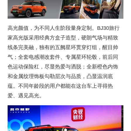
高光颜值，为不同人生阶段量身定制。BJ30旅行
家高光版采用经典方盒子造型，硬朗气场与精致
线条完美融，独有的五阙星环贯穿灯组，醒目帅
气；全套电感潮改套件、专属星环轮毂，前后同
色运动保险杠，尽显热爱与洒脱；全新橙色内饰
和金属纹理饰板勾勒层次与品质，凸显温润底
蕴。不同年龄段的用户都能在这台车上寻得热
爱、遇见高光。