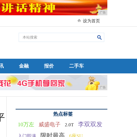
广告
设为首页
讯
金融
报价
二手车
广告
热点标签
平
李双双发
10万左
威盛电子
2.0T
限时最高
6座SU
入门即满