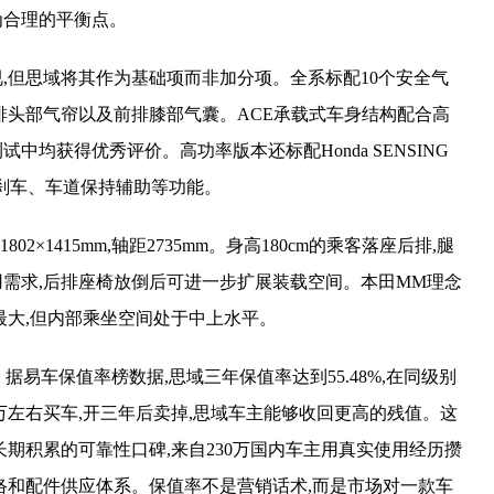
为合理的平衡点。
,但思域将其作为基础项而非加分项。全系标配10个安全气
排头部气帘以及前排膝部气囊。ACE承载式车身结构配合高
试中均获得优秀评价。高功率版本还标配Honda SENSING
动刹车、车道保持辅助等功能。
02×1415mm,轴距2735mm。身高180cm的乘客落座后排,腿
需求,后排座椅放倒后可进一步扩展装载空间。本田MM理念
最大,但内部乘坐空间处于中上水平。
据易车保值率榜数据,思域三年保值率达到55.48%,在同级别
万左右买车,开三年后卖掉,思域车主能够收回更高的残值。这
期积累的可靠性口碑,来自230万国内车主用真实使用经历攒
络和配件供应体系。保值率不是营销话术,而是市场对一款车