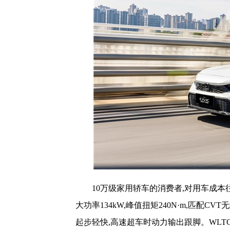
10万级家用轿车的消费者,对用车成本
大功率134kW,峰值扭矩240N·m,匹配
起步轻快,高速超车时动力输出跟脚。WLTC综