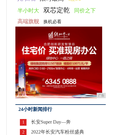
双芯定乾
半小时大
同价之下
高端旗舰
换机必看
广告
24小时新闻排行
长安Super Day—奔
1
2022年长安汽车粉丝盛典
2