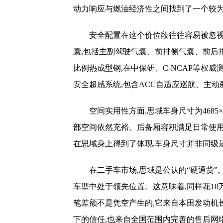
动力响应与燃油经济性之间找到了一个较
安全配置在这个价位段往往容易被忽视
囊,包括主副驾驶气囊、前排侧气囊、前后
比例热成型钢,在中保研、C-NCAP等权威测
安全超感系统,包含ACC自适应巡航、主
空间实用性方面,思域车身尺寸为4685×18
部空间依然充裕。后备厢容积满足日常使用
在思域身上得到了体现,车身尺寸并非同级
在二手车市场,思域是公认的“硬通货”。
车型中处于领先位置。这意味着,同样花10
笔差额不是凭空产生的,它来自本田发动机长
下的信任,也来自全国范围内完善的售后网