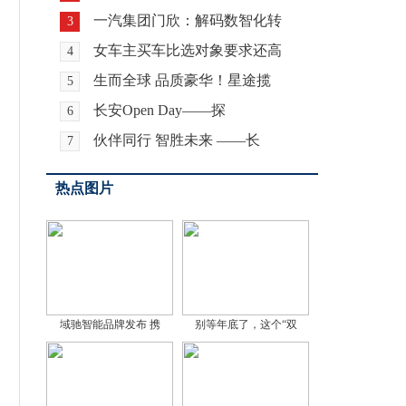
一汽集团门欣：解码数智化转
3
女车主买车比选对象要求还高
4
生而全球 品质豪华！星途揽
5
长安Open Day——探
6
伙伴同行 智胜未来 ——长
7
热点图片
域驰智能品牌发布 携
别等年底了，这个“双