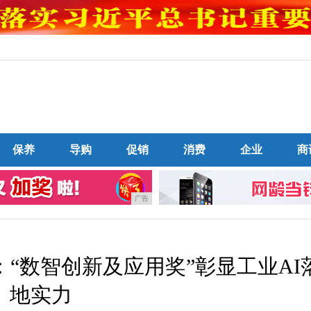
保养
导购
促销
消费
企业
商
广告
“数智创新及应用奖”彰显工业AI
地实力