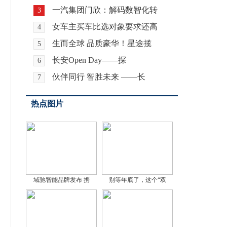
一汽集团门欣：解码数智化转
3
女车主买车比选对象要求还高
4
生而全球 品质豪华！星途揽
5
长安Open Day——探
6
伙伴同行 智胜未来 ——长
7
热点图片
域驰智能品牌发布 携
别等年底了，这个“双