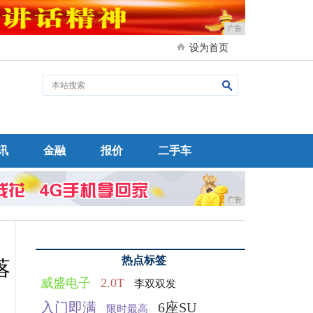
广告
设为首页
讯
金融
报价
二手车
广告
热点标签
落
威盛电子
2.0T
李双双发
入门即满
6座SU
限时最高