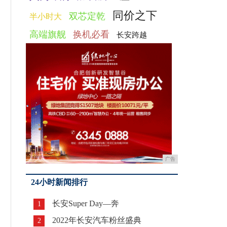
同价之下
双芯定乾
半小时大
高端旗舰
换机必看
长安跨越
广告
24小时新闻排行
长安Super Day—奔
1
2022年长安汽车粉丝盛典
2