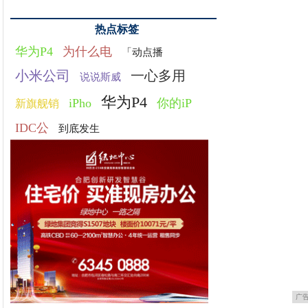
热点标签
华为P4
为什么电
「动点播
小米公司
一心多用
说说斯威
华为P4
iPho
你的iP
新旗舰销
IDC公
到底发生
广