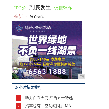
到底发生
IDC公
便携轻办
全新Je
这道光为
广告
24小时新闻排行
助力白衣天使 江西五十铃越
1
汽车也有「空间氛围」 MA
2