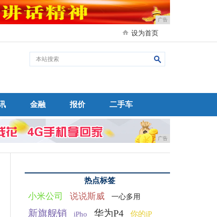
广告
设为首页
讯
金融
报价
二手车
广告
热点标签
小米公司
说说斯威
一心多用
新旗舰销
华为P4
你的iP
iPho