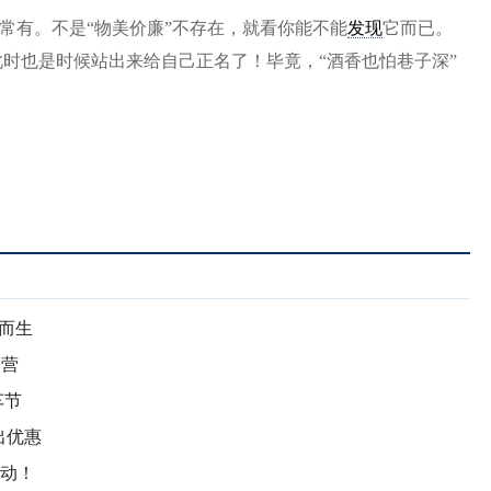
常有。不是“物美价廉”不存在，就看你能不能
发现
它而已。
时也是时候站出来给自己正名了！毕竟，“酒香也怕巷子深”
而生
本营
车节
出优惠
启动！