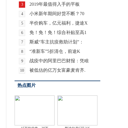
2019年最值得入手的平板
3
小米新年期间好货不断？70
4
半价购车，亿元福利，捷途X
5
免！免！免！综合补贴至高1
6
斯威“车主抗疫救助计划”：
7
“准新车”5折清仓，前途K
8
战疫中的阿里巴巴财报：凭啥
9
被低估的亿万女富豪麦肯齐.
10
热点图片