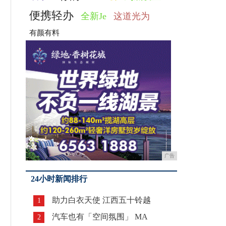
便携轻办
全新Je
这道光为
有颜有料
广告
24小时新闻排行
助力白衣天使 江西五十铃越
1
汽车也有「空间氛围」 MA
2