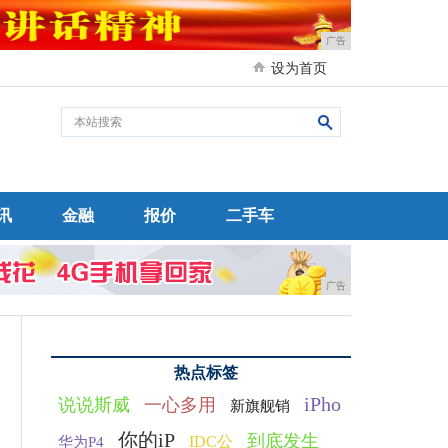
广告
设为首页
讯
金融
报价
二手车
广告
热点标签
iPho
说说斯威
一心多用
新旗舰销
你的iP
到底发生
IDC公
华为P4