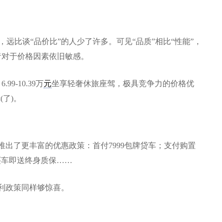
，远比谈“品价比”的人少了许多。可见“品质”相比“性能”，
者对于价格因素依旧敏感。
9-10.39万
元
坐享轻奢休旅座驾，极具竞争力的价格优
(了)。
推出了更丰富的优惠政策：首付7999包牌贷车；支付购置
；买车即送终身质保……
福利政策同样够惊喜。