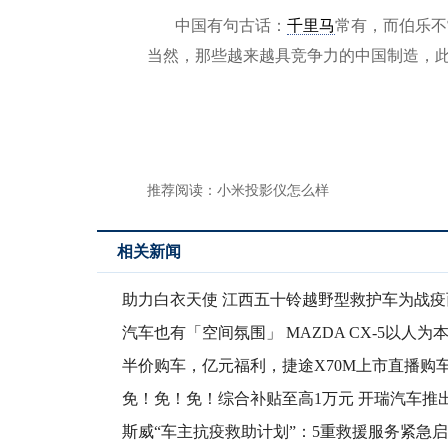
中国有句古话：
千里马
常有，而伯乐不
当然，那些越来越具竞争力的中国制造，此
推荐阅读：
小米投影仪怎么样
相关新闻
助力白衣天使 江西五十铃越野型救护车为战疫
汽车也有「空间氛围」 MAZDA CX-5以人为
半价购车，亿元福利，捷途X70M上市直播购
免！免！免！综合补贴至高1万元 开瑞汽车推
最强
斯威“车主抗疫救助计划”：5重救援服务紧急