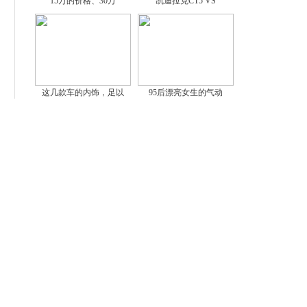
15万的价格、30万
凯迪拉克CT5 VS
这几款车的内饰，足以
95后漂亮女生的气动