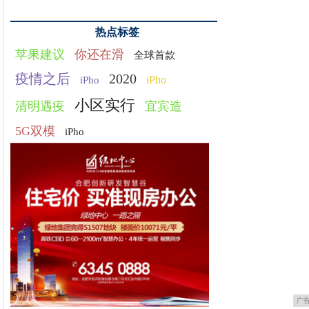
热点标签
苹果建议
你还在滑
全球首款
疫情之后
2020
iPho
iPho
小区实行
清明遇疫
宜宾造
5G双模
iPho
广