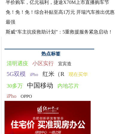
半价购车，亿元福利，捷途X70M上市直播购车节
免！免！免！综合补贴至高1万元 开瑞汽车推出优惠
最强
斯威“车主抗疫救助计划”：5重救援服务紧急启动！
热点标签
清明遇疫
小区实行
宜宾造
5G双模
红米（R
现在买华
iPho
中国移动
30多万
内地芯片
iPho
OPPO