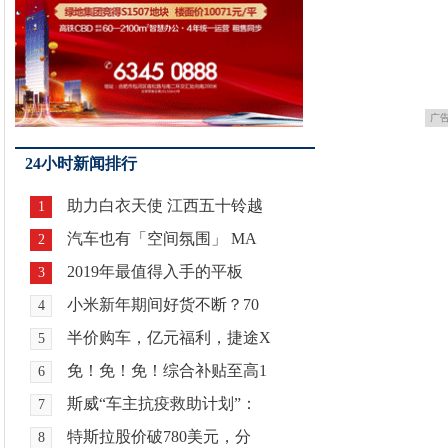
广
24小时新闻排行
助力白衣天使 江西五十铃越
1
汽车也有「空间氛围」 MA
2
2019年最值得入手的平板
3
小米新年期间好货不断？70
4
半价购车，亿元福利，捷途X
5
免！免！免！综合补贴至高1
6
斯威“车主抗疫救助计划”：
7
特斯拉股价破780美元，分
8