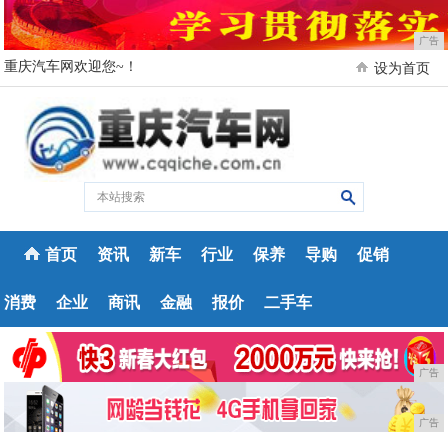
广告
重庆汽车网欢迎您~！
设为首页
首页
资讯
新车
行业
保养
导购
促销
消费
企业
商讯
金融
报价
二手车
广告
广告