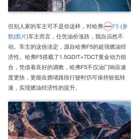
但别人家的车主可不是你这样，对哈弗
F5
(
参
数
|
图片
)车主而言，任凭油价涨跌，我自岿然不
动。车主的这份淡定，源自哈弗F5的超强燃油经
济性。哈弗F5搭载了1.5GDIT+7DCT黄金动力组
合，凭借着良好的调教，哈弗F5不仅油门响应速
度更快，更能在拥堵路段行驶时仍可保持较低转
速，实现燃油经济性的提升。