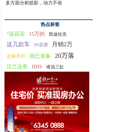
多方面分析皓影，动力不俗
热点标签
“该花花
15万的
凯迪拉克
这几款车
月销2万
95后漂
20万落
我已准备
这辆本田
汉兰达有
IIHS
谁说三缸