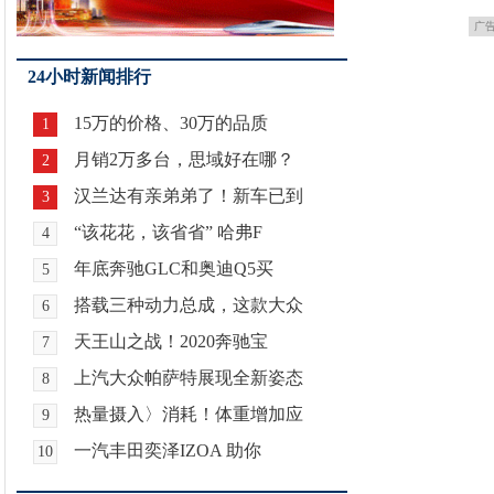
广
24小时新闻排行
15万的价格、30万的品质
1
月销2万多台，思域好在哪？
2
汉兰达有亲弟弟了！新车已到
3
“该花花，该省省” 哈弗F
4
年底奔驰GLC和奥迪Q5买
5
搭载三种动力总成，这款大众
6
天王山之战！2020奔驰宝
7
上汽大众帕萨特展现全新姿态
8
热量摄入〉消耗！体重增加应
9
一汽丰田奕泽IZOA 助你
10