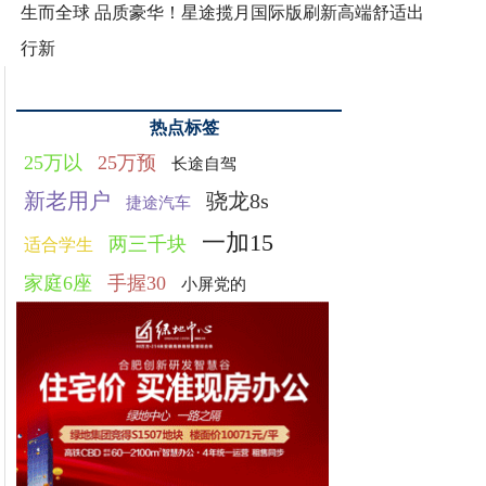
生而全球 品质豪华！星途揽月国际版刷新高端舒适出
行新
热点标签
25万以
25万预
长途自驾
新老用户
骁龙8s
捷途汽车
一加15
两三千块
适合学生
家庭6座
手握30
小屏党的