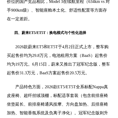
价位的国产竞品相比，Model 3在续航里程（634km vs 对
手900km级）、智能座舱本土化、舒适性配置等方面存
在一定差距。
四、蔚来ET5/ET5T：换电模式与个性化选择
2026款蔚来ET5和ET5T于4月2日正式上市，整车购
买起售价均为29.8万元，电池租用方案（BaaS）起售价
均为19万元。6月15日，蔚来又推出了冠军纪念版，整车
起售价31.3万元，BaaS方案起售价20.5万元。
产品特色方面，2026款ET5/ET5T全系标配Nappa真
皮座椅、超纤丝绒顶棚，标配适享套装（包含前排座椅
坐垫延长、前排座椅通风按摩、方向盘加热、后排座椅
加热、智能香氛系统及负离子净化）。冠军纪念版则升