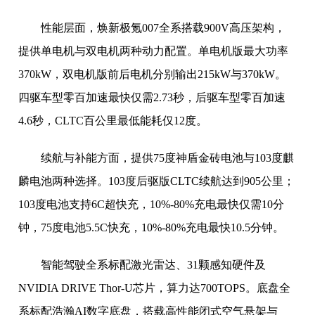
性能层面，焕新极氪007全系搭载900V高压架构，
提供单电机与双电机两种动力配置。单电机版最大功率
370kW，双电机版前后电机分别输出215kW与370kW。
四驱车型零百加速最快仅需2.73秒，后驱车型零百加速
4.6秒，CLTC百公里最低能耗仅12度。
续航与补能方面，提供75度神盾金砖电池与103度麒
麟电池两种选择。103度后驱版CLTC续航达到905公里；
103度电池支持6C超快充，10%-80%充电最快仅需10分
钟，75度电池5.5C快充，10%-80%充电最快10.5分钟。
智能驾驶全系标配激光雷达、31颗感知硬件及
NVIDIA DRIVE Thor-U芯片，算力达700TOPS。底盘全
系标配浩瀚AI数字底盘，搭载高性能闭式空气悬架与