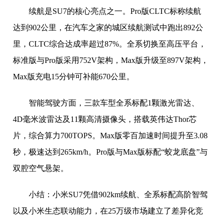
续航是SU7的核心亮点之一。Pro版CLTC标称续航
达到902公里，在汽车之家的城区续航测试中跑出892公
里，CLTC综合达成率超过87%。全系切换至高压平台，
标准版与Pro版采用752V架构，Max版升级至897V架构，
Max版充电15分钟可补能670公里。
智能驾驶方面，三款车型全系标配1颗激光雷达、
4D毫米波雷达及11颗高清摄像头，搭载英伟达Thor芯
片，综合算力700TOPS。Max版零百加速时间提升至3.08
秒，极速达到265km/h。Pro版与Max版标配“蛟龙底盘”与
双腔空气悬架。
小结：小米SU7凭借902km续航、全系标配高阶智驾
以及小米生态联动能力，在25万级市场建立了差异化竞