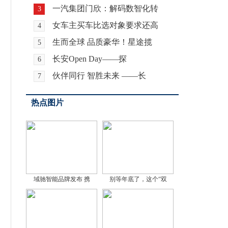
一汽集团门欣：解码数智化转
3
女车主买车比选对象要求还高
4
生而全球 品质豪华！星途揽
5
长安Open Day——探
6
伙伴同行 智胜未来 ——长
7
热点图片
域驰智能品牌发布 携
别等年底了，这个“双