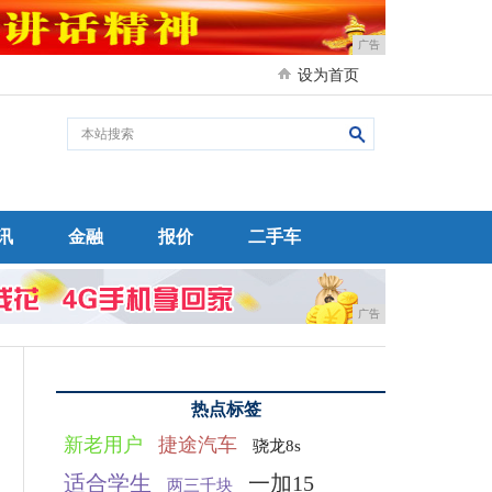
广告
设为首页
讯
金融
报价
二手车
广告
热点标签
新老用户
捷途汽车
骁龙8s
适合学生
一加15
两三千块