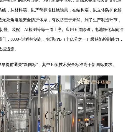
“犀牛电池”的绝对自信。为打造犀牛电池，奇瑞从整车层级定义电池
防线，从材料端，以严苛标准杜绝隐患，在结构端，以立体防护化解
造无死角电池安全防护体系，有效防患于未然。到了生产制造环节，
、切叠、装配、AI检测等每一道工序。应用五道除磁，电池净化车间洁
量门，8000+过程控制点，实现PPB（十亿分之一）级缺陷控制能力，
数据追溯。
早早提前通关“新国标”，其中10项技术安全标准高于新国标要求。