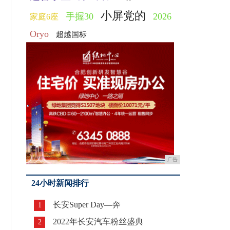
小屏党的
手握30
2026
家庭6座
Oryo
超越国标
广告
24小时新闻排行
长安Super Day—奔
1
2022年长安汽车粉丝盛典
2