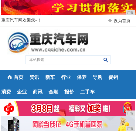
广告
重庆汽车网欢迎您~！
设为首页
首页
资讯
新车
行业
保养
导购
促销
消费
企业
商讯
金融
报价
二手车
广告
广告