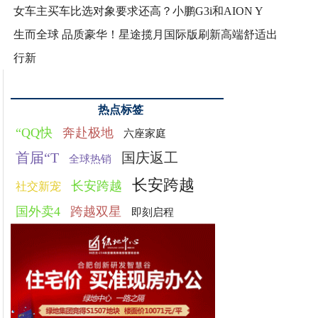
女车主买车比选对象要求还高？小鹏G3i和AION Y
生而全球 品质豪华！星途揽月国际版刷新高端舒适出
行新
热点标签
“QQ快
奔赴极地
六座家庭
首届“T
国庆返工
全球热销
长安跨越
长安跨越
社交新宠
国外卖4
跨越双星
即刻启程