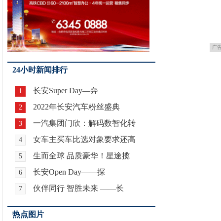
广
24小时新闻排行
长安Super Day—奔
1
2022年长安汽车粉丝盛典
2
一汽集团门欣：解码数智化转
3
女车主买车比选对象要求还高
4
生而全球 品质豪华！星途揽
5
长安Open Day——探
6
伙伴同行 智胜未来 ——长
7
热点图片