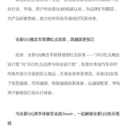
化行业、市场、用户对全新QQ的细腻认知，为品牌扩列圈层，
为产品积蓄势能，致力在时尚电车领域抒写新传奇。
全新Q
Q
概念车荣膺红点双奖
，因越级更悦己
此前，全新QQ概念车斩获德国红点双奖——“2025红点概念
设计奖”与“2025红点品牌与传达设计奖”，彰显出奇瑞汽车在时
尚电车设计方面的匠心独运，引领未来审美潮流。全新QQ实现
了造型越级、空间越级、智能越级的新体验，以越级配置，带给
用户极致悦己的出行体验。
与
全新QQ美学体验官
金妮Jinnie
，一起解锁全新QQ快乐视
线