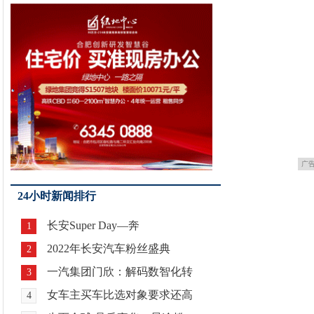
广
24小时新闻排行
长安Super Day—奔
1
2022年长安汽车粉丝盛典
2
一汽集团门欣：解码数智化转
3
女车主买车比选对象要求还高
4