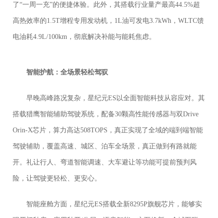
了“一周一充”的便捷体验。此外，其搭载行业量产最高44.5%超
高热效率的1.5T增程专用发动机，1L油可发电3.7kWh，WLTC馈
电油耗4.9L/100km，彻底解决补能与能耗焦虑。
智能护航：全场景轻松驾驭
早晚高峰路况复杂，星纪元ES以全面智能科技从容应对。其
搭载猎鹰智能辅助驾驶系统，配备30颗高性能传感器与双Drive
Orin-X芯片，算力高达508TOPS，真正实现了全域的端到端智能
驾驶辅助，覆盖高速、城区、泊车全场景，真正做到有路就能
开。礼让行人、弯道智能调速、大车避让等功能可提前预判风
险，让驾驶更轻松、更安心。
智能座舱方面，星纪元ES搭载全新8295P旗舰芯片，能够实