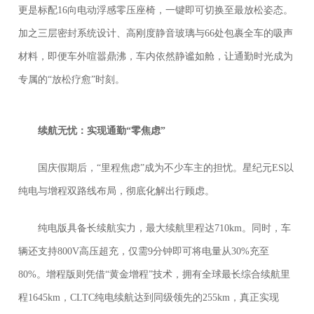
更是标配16向电动浮感零压座椅，一键即可切换至最放松姿态。
加之三层密封系统设计、高刚度静音玻璃与66处包裹全车的吸声
材料，即便车外喧嚣鼎沸，车内依然静谧如舱，让通勤时光成为
专属的“放松疗愈”时刻。
续航无忧：实现
通勤“零焦虑”
国庆假期后，“里程焦虑”成为不少车主的担忧。星纪元ES以
纯电与增程双路线布局，彻底化解出行顾虑。
纯电版具备长续航实力，最大续航里程达710km。同时，车
辆还支持800V高压超充，仅需9分钟即可将电量从30%充至
80%。增程版则凭借“黄金增程”技术，拥有全球最长综合续航里
程1645km，CLTC纯电续航达到同级领先的255km，真正实现