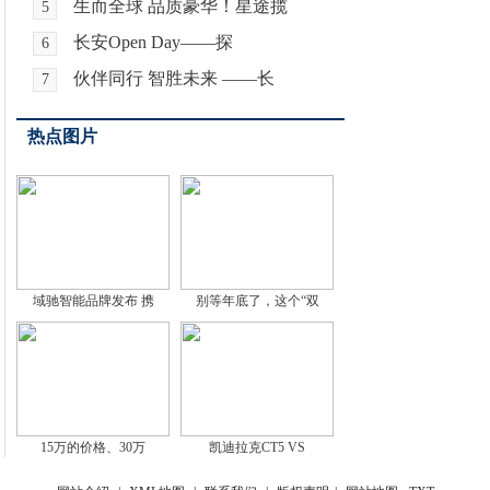
生而全球 品质豪华！星途揽
5
长安Open Day——探
6
伙伴同行 智胜未来 ——长
7
热点图片
域驰智能品牌发布 携
别等年底了，这个“双
15万的价格、30万
凯迪拉克CT5 VS