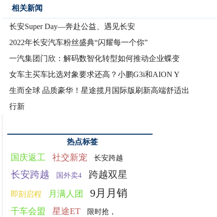
相关新闻
长安Super Day—奔赴公益、遇见长安
2022年长安汽车粉丝盛典“闪耀每一个你”
一汽集团门欣：解码数智化转型如何推动企业蝶变
女车主买车比选对象要求还高？小鹏G3i和AION Y
生而全球 品质豪华！星途揽月国际版刷新高端舒适出
行新
热点标签
国庆返工
社交新宠
长安跨越
长安跨越
跨越双星
国外卖4
9月月销
月满人团
即刻启程
千车会盟
星途ET
限时抢，