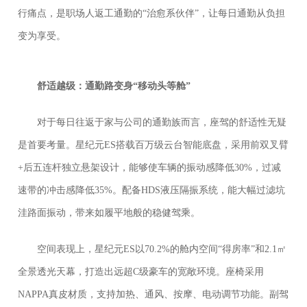
行痛点，是职场人返工通勤的“治愈系伙伴”，让每日通勤从负担
变为享受。
舒适越级：通勤路变身“移动头等舱”
对于每日往返于家与公司的通勤族而言，座驾的舒适性无疑
是首要考量。星纪元ES搭载百万级云台智能底盘，采用前双叉臂
+后五连杆独立悬架设计，能够使车辆的振动感降低30%，过减
速带的冲击感降低35%。配备HDS液压隔振系统，能大幅过滤坑
洼路面振动，带来如履平地般的稳健驾乘。
空间表现上，星纪元ES以70.2%的舱内空间“得房率”和2.1㎡
全景透光天幕，打造出远超C级豪车的宽敞环境。座椅采用
NAPPA真皮材质，支持加热、通风、按摩、电动调节功能。副驾