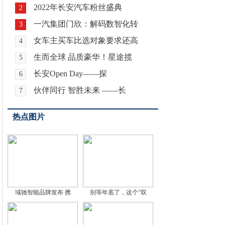
2022年长安汽车粉丝盛典
2
一汽集团门欣：解码数智化转
3
女车主买车比选对象要求还高
4
生而全球 品质豪华！星途揽
5
长安Open Day——探
6
伙伴同行 智胜未来 ——长
7
热点图片
域驰智能品牌发布 携
别等年底了，这个“双