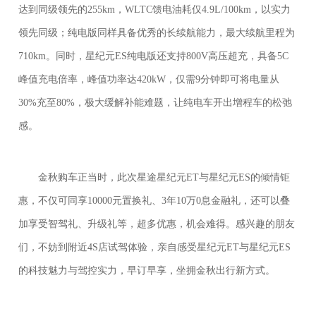
达到同级领先的255km，WLTC馈电油耗仅4.9L/100km，以实力
领先同级；纯电版同样具备优秀的长续航能力，最大续航里程为
710km。同时，星纪元ES纯电版还支持800V高压超充，具备5C
峰值充电倍率，峰值功率达420kW，仅需9分钟即可将电量从
30%充至80%，极大缓解补能难题，让纯电车开出增程车的松弛
感。
金秋购车正当时，此次星途星纪元ET与星纪元ES的倾情钜
惠，不仅可同享10000元置换礼、3年10万0息金融礼，还可以叠
加享受智驾礼、升级礼等，超多优惠，机会难得。感兴趣的朋友
们，不妨到附近4S店试驾体验，亲自感受星纪元ET与星纪元ES
的科技魅力与驾控实力，早订早享，坐拥金秋出行新方式。