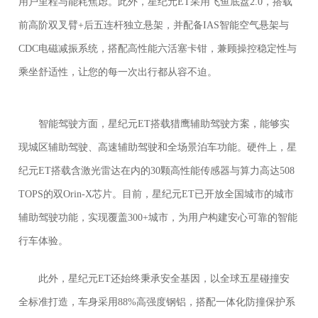
用户里程与能耗焦虑。此外，星纪元ET采用飞鱼底盘2.0，搭载
前高阶双叉臂+后五连杆独立悬架，并配备IAS智能空气悬架与
CDC电磁减振系统，搭配高性能六活塞卡钳，兼顾操控稳定性与
乘坐舒适性，让您的每一次出行都从容不迫。
智能驾驶方面，星纪元ET搭载猎鹰辅助驾驶方案，能够实
现城区辅助驾驶、高速辅助驾驶和全场景泊车功能。硬件上，星
纪元ET搭载含激光雷达在内的30颗高性能传感器与算力高达508
TOPS的双Orin-X芯片。目前，星纪元ET已开放全国城市的城市
辅助驾驶功能，实现覆盖300+城市，为用户构建安心可靠的智能
行车体验。
此外，星纪元ET还始终秉承安全基因，以全球五星碰撞安
全标准打造，车身采用88%高强度钢铝，搭配一体化防撞保护系