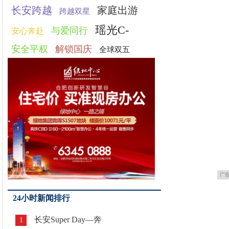
长安跨越
家庭出游
跨越双星
瑶光C-
与爱同行
安心奔赴
安全平权
解锁国庆
全球双五
广
24小时新闻排行
长安Super Day—奔
1