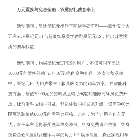
万元置换与免息金融，双重好礼诚意奉上
活动期间，星途星纪元携旗下两款重磅车型——豪华安全大
五座SUV星纪元ET与超能智享美学轿跑星纪元ES，推出诚意满
满的购车权益。
活动期间，购买星纪元ET/ES的用户，不仅可同享高达
10000元的置换补贴与3年10万0息的金融礼遇，本次金秋活动
中，星纪元ET为用户带来了极具吸引力的购车方案。在智能科
技方面，价值30000元的猎鹰城区辅助驾驶功能限时终身免费开
放，让前沿科技触手可及。舒适体验同样迎来升级，仅需5000元
即可选装价值8000元的零重力座椅。此外，为了让用户购车无
忧，首任车主还将享受整车终身质保、终身免费道路救援、终身
免费基础流量以及连续两年的每月10G娱乐流量，真正实现用车