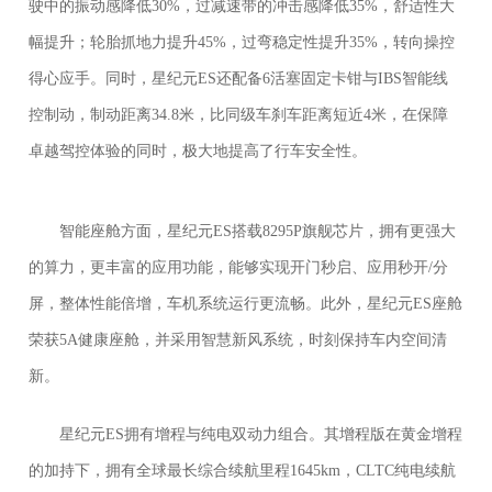
驶中的振动感降低30%，过减速带的冲击感降低35%，舒适性大
幅提升；轮胎抓地力提升45%，过弯稳定性提升35%，转向操控
得心应手。同时，星纪元ES还配备6活塞固定卡钳与IBS智能线
控制动，制动距离34.8米，比同级车刹车距离短近4米，在保障
卓越驾控体验的同时，极大地提高了行车安全性。
智能座舱方面，星纪元ES搭载8295P旗舰芯片，拥有更强大
的算力，更丰富的应用功能，能够实现开门秒启、应用秒开/分
屏，整体性能倍增，车机系统运行更流畅。此外，星纪元ES座舱
荣获5A健康座舱，并采用智慧新风系统，时刻保持车内空间清
新。
星纪元ES拥有增程与纯电双动力组合。其增程版在黄金增程
的加持下，拥有全球最长综合续航里程1645km，CLTC纯电续航