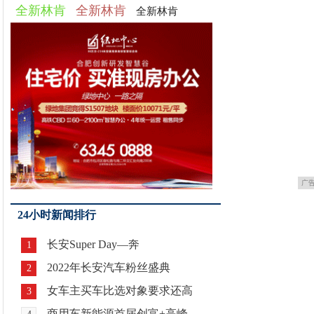
全新林肯
全新林肯
全新林肯
广
24小时新闻排行
长安Super Day—奔
1
2022年长安汽车粉丝盛典
2
女车主买车比选对象要求还高
3
商用车新能源首届创富+高峰