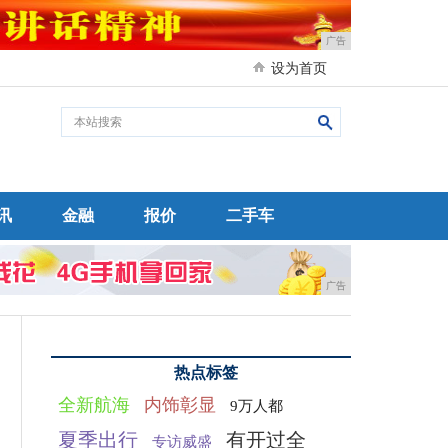
广告
设为首页
讯
金融
报价
二手车
广告
热点标签
全新航海
内饰彰显
9万人都
夏季出行
有开过全
专访威盛