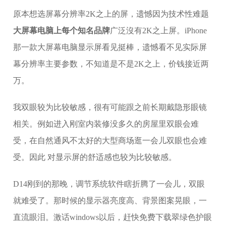
原本想选屏幕分辨率2K之上的屏，遗憾因为技术性难题
大屏幕电脑上每个知名品牌
广泛沒有2K之上屏。iPhone
那一款大屏幕电脑显示屏看见挺棒，遗憾看不见实际屏
幕分辨率主要参数，不知道是不是2K之上，价钱接近两
万。
我双眼较为比较敏感，很有可能跟之前长期戴隐形眼镜
相关。例如进入刚室内装修没多久的房屋里双眼会难
受，在自然通风不太好的大型商场逛一会儿双眼也会难
受。因此 对显示屏的舒适感也较为比较敏感。
D14刚到的那晚，调节系统软件瞎折腾了一会儿，双眼
就难受了。那时候的显示器亮度高、背景图案晃眼，一
直流眼泪。激话windows以后，赶快免费下载翠绿色护眼