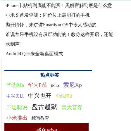
iPhone卡贴机到底能不能买！黑解官解到底是什么意
小米 9 首发评测：同价位上最能打的手机
抛开情怀，来讲讲Smartisan OS中令人感动的
谁说苹果手机没有录屏功能的！教你这样开启，还能
录制声
Android Q带来全新桌面模式
热点标签
索尼Xp
华为Ma
华为P系
iPho
中兴也开
全线降8
中兴天机
盘古越狱
王思聪说
喜大普奔
小米推出
续写教育