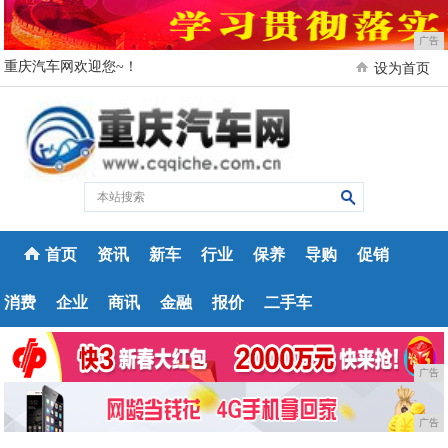
广告
重庆汽车网欢迎您~！
设为首页
首页
资讯
新车
行业
保养
导购
促销
消费
企业
商讯
金融
报价
二手车
广告
广告