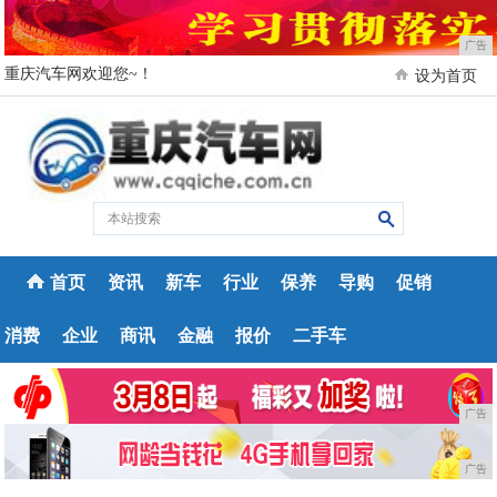
广告
重庆汽车网欢迎您~！
设为首页
首页
资讯
新车
行业
保养
导购
促销
消费
企业
商讯
金融
报价
二手车
广告
广告