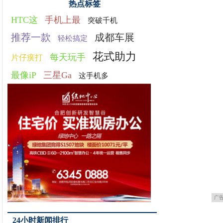
热点标签
HTC这
手机上最
突破千机
推荐一款
成都车展
轻松搞定
花式助力
每天玩手
片仔癀打
最像iP
三星Ga
这手机多
广
24小时新闻排行