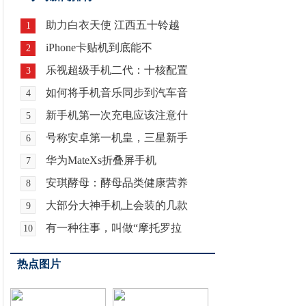
助力白衣天使 江西五十铃越
1
iPhone卡贴机到底能不
2
乐视超级手机二代：十核配置
3
如何将手机音乐同步到汽车音
4
新手机第一次充电应该注意什
5
号称安卓第一机皇，三星新手
6
华为MateXs折叠屏手机
7
安琪酵母：酵母品类健康营养
8
大部分大神手机上会装的几款
9
有一种往事，叫做“摩托罗拉
10
热点图片