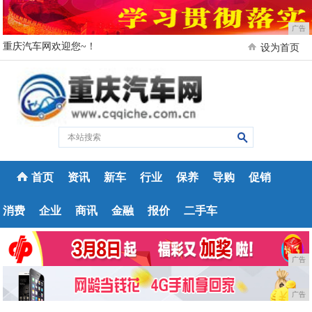
广告
重庆汽车网欢迎您~！
设为首页
首页
资讯
新车
行业
保养
导购
促销
消费
企业
商讯
金融
报价
二手车
广告
广告