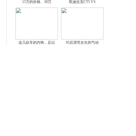
15万的价格、30万
凯迪拉克CT5 VS
这几款车的内饰，足以
95后漂亮女生的气动