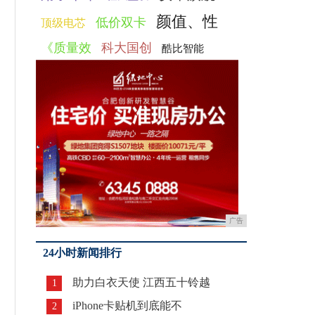
颜值、性
低价双卡
顶级电芯
《质量效
科大国创
酷比智能
广告
24小时新闻排行
助力白衣天使 江西五十铃越
1
iPhone卡贴机到底能不
2