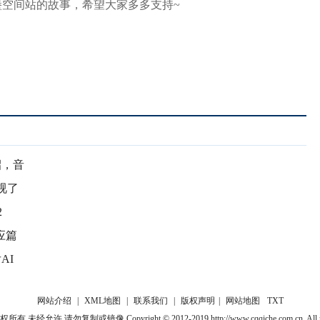
空间站的故事，希望大家多多支持~
招，音
视了
2
应篇
AI
网站介绍
|
XML地图
|
联系我们
|
版权声明
|
网站地图
TXT
经允许 请勿复制或镜像 Copyright © 2012-2019 http://www.cqqiche.com.cn, All righ