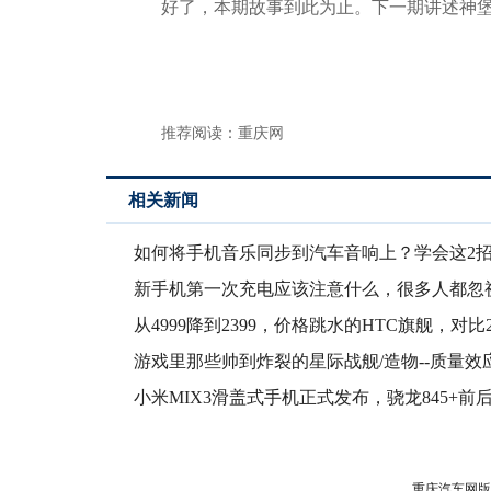
好了，本期故事到此为止。下一期讲述神堡
推荐阅读：
重庆网
相关新闻
如何将手机音乐同步到汽车音响上？学会这2
质完美
新手机第一次充电应该注意什么，很多人都忽
从4999降到2399，价格跳水的HTC旗舰，对比
游戏里那些帅到炸裂的星际战舰/造物--质量效
（三
小米MIX3滑盖式手机正式发布，骁龙845+前后
重庆汽车网版权所有 未