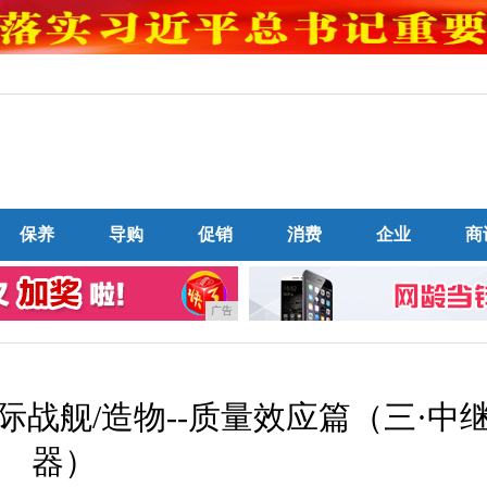
保养
导购
促销
消费
企业
商
广告
战舰/造物--质量效应篇（三·中
器）