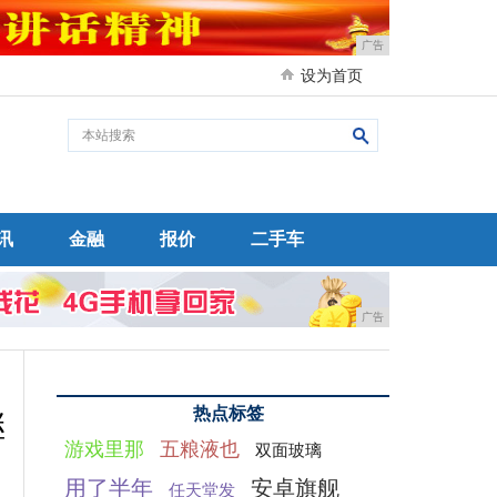
广告
设为首页
讯
金融
报价
二手车
广告
热点标签
继
游戏里那
五粮液也
双面玻璃
用了半年
安卓旗舰
任天堂发