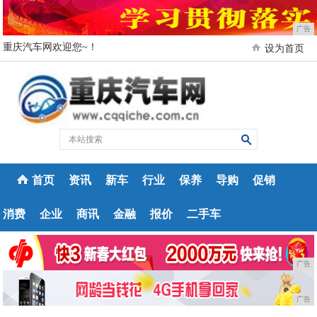
广告
重庆汽车网欢迎您~！
设为首页
首页
资讯
新车
行业
保养
导购
促销
消费
企业
商讯
金融
报价
二手车
广告
广告