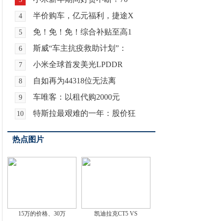
半价购车，亿元福利，捷途X
4
免！免！免！综合补贴至高1
5
斯威“车主抗疫救助计划”：
6
小米全球首发美光LPDDR
7
自如再为44318位无法离
8
车唯客：以租代购2000元
9
特斯拉最艰难的一年：股价狂
10
热点图片
15万的价格、30万
凯迪拉克CT5 VS