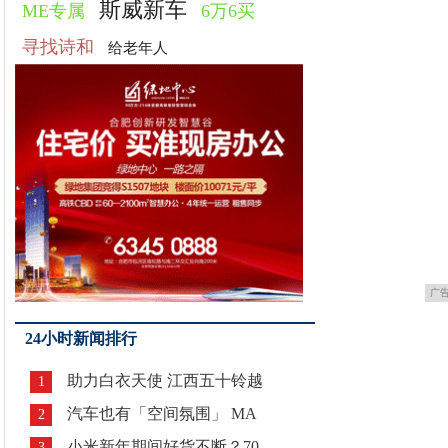
斯威新车
ME专属
6万6买
寻找诗和
给老年人
广
24小时新闻排行
助力白衣天使 江西五十铃越
1
汽车也有「空间氛围」 MA
2
小米新年期间好货不断？70
3