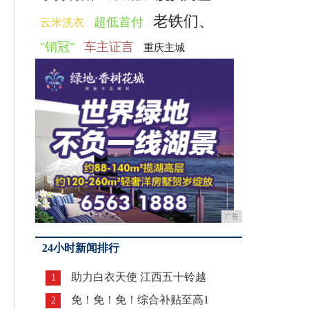
老铁们、
超低首付
云米洗衣
"销冠"
车主证言
重庆主城
广告
24小时新闻排行
助力白衣天使 江西五十铃越
1
免！免！免！综合补贴至高1
2