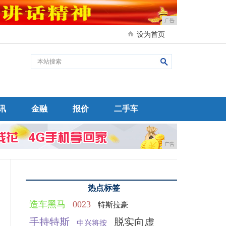
广告
设为首页
讯
金融
报价
二手车
广告
热点标签
造车黑马
0023
特斯拉豪
手持特斯
脱实向虚
中兴将按