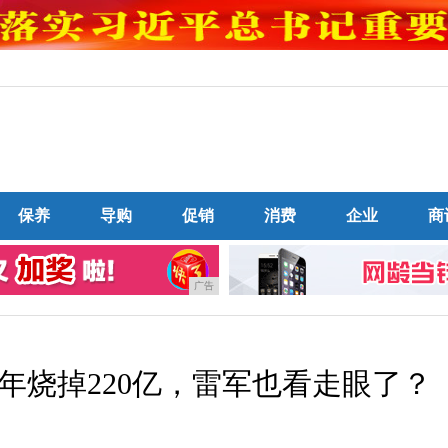
保养
导购
促销
消费
企业
商
广告
5年烧掉220亿，雷军也看走眼了？