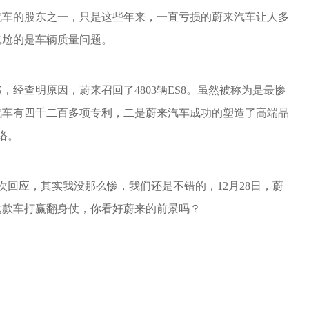
汽车的股东之一，只是这些年来，一直亏损的蔚来汽车让人多
尴尬的是车辆质量问题。
，经查明原因，蔚来召回了4803辆ES8。虽然被称为是最惨
汽车有四千二百多项专利，二是蔚来汽车成功的塑造了高端品
络。
再次回应，其实我没那么惨，我们还是不错的，12月28日，蔚
着这款车打赢翻身仗，你看好蔚来的前景吗？