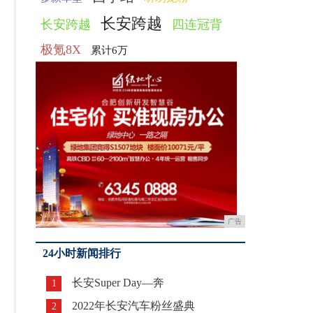
长安跨越
长安跨越
四连冠背
极氪8X
累计6万
广告
24小时新闻排行
长安Super Day—奔
1
2022年长安汽车粉丝盛典
2