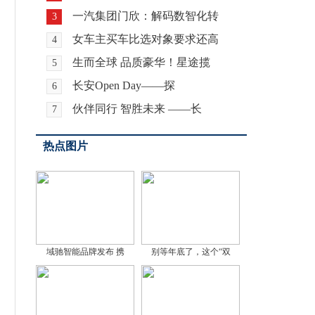
一汽集团门欣：解码数智化转
3
女车主买车比选对象要求还高
4
生而全球 品质豪华！星途揽
5
长安Open Day——探
6
伙伴同行 智胜未来 ——长
7
热点图片
域驰智能品牌发布 携
别等年底了，这个“双