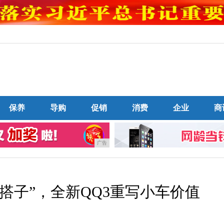
保养
导购
促销
消费
企业
商
广告
活搭子”，全新QQ3重写小车价值