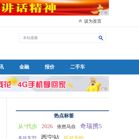
广告
设为首页
讯
金融
报价
二手车
广告
热点标签
奇瑞携5
从“代步
2026
依然马自
西宁站
听劝宠粉
多款车型