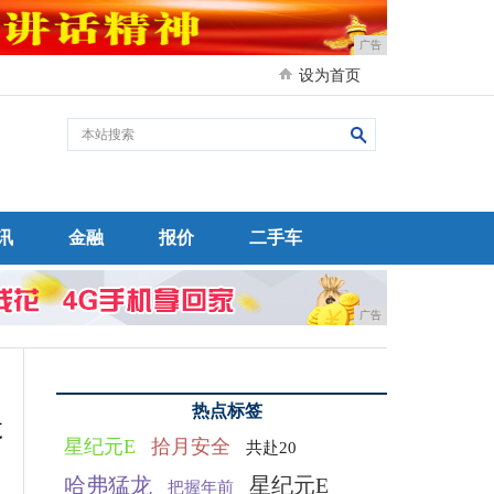
广告
设为首页
讯
金融
报价
二手车
广告
热点标签
提
星纪元E
拾月安全
共赴20
哈弗猛龙
星纪元E
把握年前