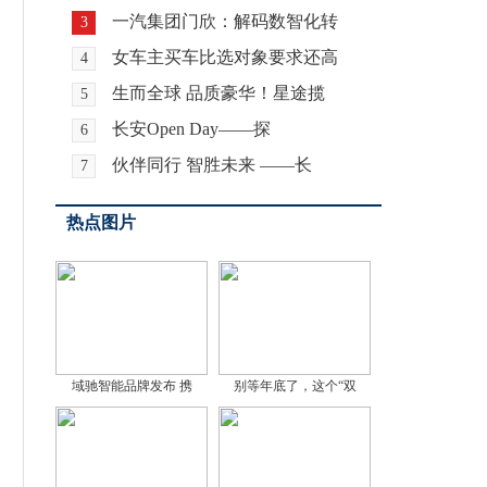
一汽集团门欣：解码数智化转
3
女车主买车比选对象要求还高
4
生而全球 品质豪华！星途揽
5
长安Open Day——探
6
伙伴同行 智胜未来 ——长
7
热点图片
域驰智能品牌发布 携
别等年底了，这个“双