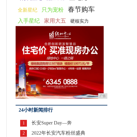
春节购车
只为宠粉
全新星纪
入手星纪
家用大五
硬核实力
广告
24小时新闻排行
长安Super Day—奔
1
2022年长安汽车粉丝盛典
2