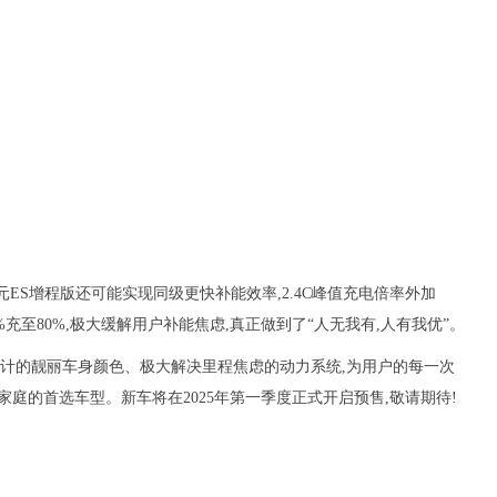
元ES增程版还可能实现同级更快补能效率,2.4C峰值充电倍率外加
20%充至80%,极大缓解用户补能焦虑,真正做到了“人无我有,人有我优”。
设计的靓丽车身颜色、极大解决里程焦虑的动力系统,为用户的每一次
庭的首选车型。新车将在2025年第一季度正式开启预售,敬请期待!