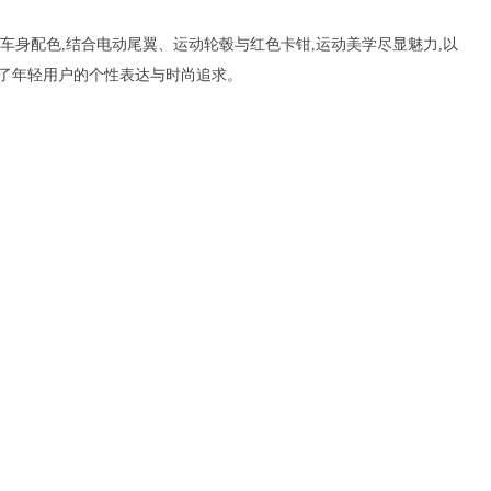
紫车身配色,结合电动尾翼、运动轮毂与红色卡钳,运动美学尽显魅力,以
足了年轻用户的个性表达与时尚追求。