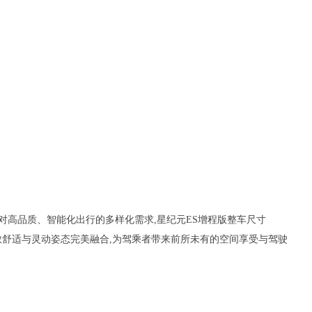
对高品质、智能化出行的多样化需求,星纪元ES增程版整车尺寸
将中大型车宽敞舒适与灵动姿态完美融合,为驾乘者带来前所未有的空间享受与驾驶