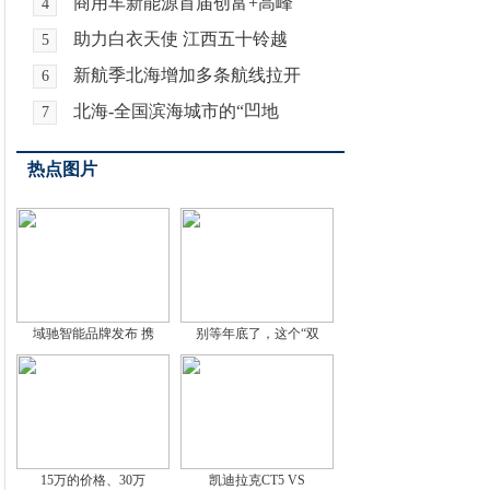
商用车新能源首届创富+高峰
4
助力白衣天使 江西五十铃越
5
新航季北海增加多条航线拉开
6
北海-全国滨海城市的“凹地
7
热点图片
域驰智能品牌发布 携
别等年底了，这个“双
15万的价格、30万
凯迪拉克CT5 VS