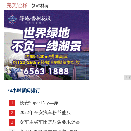
完美诠释
新款林肯
广
24小时新闻排行
长安Super Day—奔
1
2022年长安汽车粉丝盛典
2
女车主买车比选对象要求还高
3