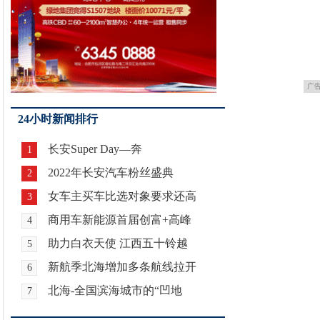
广
24小时新闻排行
长安Super Day—奔
1
2022年长安汽车粉丝盛典
2
女车主买车比选对象要求还高
3
商用车新能源首届创富+高峰
4
助力白衣天使 江西五十铃越
5
新航季北海增加多条航线拉开
6
北海-全国滨海城市的“凹地
7