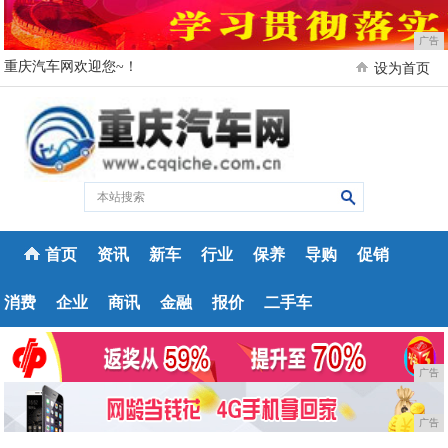
广告
重庆汽车网欢迎您~！
设为首页
首页
资讯
新车
行业
保养
导购
促销
消费
企业
商讯
金融
报价
二手车
广告
广告