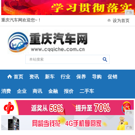
广告
重庆汽车网欢迎您~！
设为首页
首页
资讯
新车
行业
保养
导购
促销
消费
企业
商讯
金融
报价
二手车
广告
广告