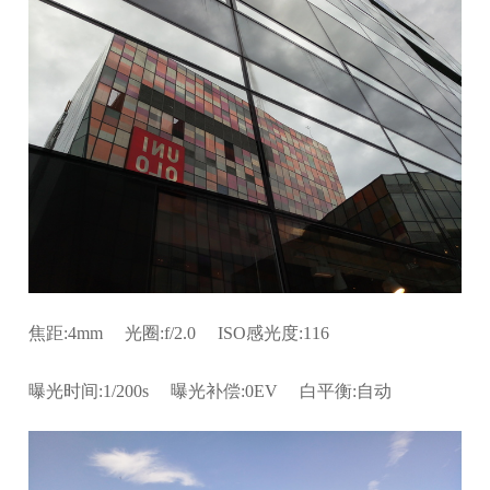
焦距:4mm 光圈:f/2.0 ISO感光度:116
曝光时间:1/200s 曝光补偿:0EV 白平衡:自动