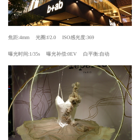
焦距:4mm 光圈:f/2.0 ISO感光度:369
曝光时间:1/35s 曝光补偿:0EV 白平衡:自动