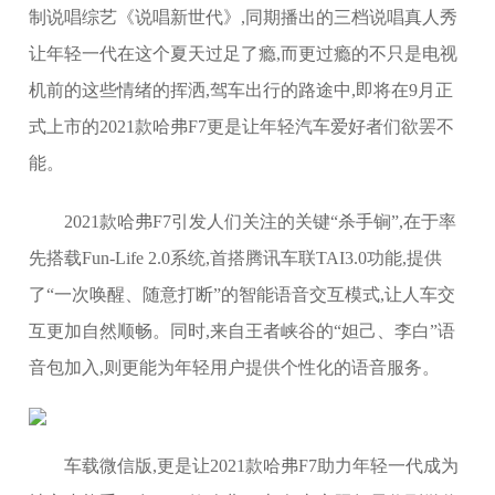
制说唱综艺《说唱新世代》,同期播出的三档说唱真人秀
让年轻一代在这个夏天过足了瘾,而更过瘾的不只是电视
机前的这些情绪的挥洒,驾车出行的路途中,即将在9月正
式上市的2021款哈弗F7更是让年轻汽车爱好者们欲罢不
能。
2021款哈弗F7引发人们关注的关键“杀手锏”,在于率
先搭载Fun-Life 2.0系统,首搭腾讯车联TAI3.0功能,提供
了“一次唤醒、随意打断”的智能语音交互模式,让人车交
互更加自然顺畅。同时,来自王者峡谷的“妲己、李白”语
音包加入,则更能为年轻用户提供个性化的语音服务。
车载微信版,更是让2021款哈弗F7助力年轻一代成为