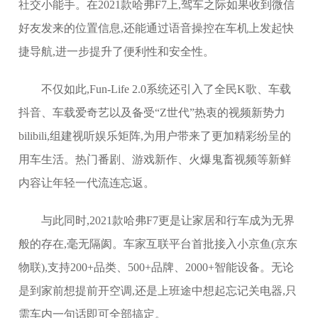
社交小能手。在2021款哈弗F7上,驾车之际如果收到微信
好友发来的位置信息,还能通过语音操控在车机上发起快
捷导航,进一步提升了便利性和安全性。
不仅如此,Fun-Life 2.0系统还引入了全民K歌、车载
抖音、车载爱奇艺以及备受“Z世代”热衷的视频新势力
bilibili,组建视听娱乐矩阵,为用户带来了更加精彩纷呈的
用车生活。热门番剧、游戏新作、火爆鬼畜视频等新鲜
内容让年轻一代流连忘返。
与此同时,2021款哈弗F7更是让家居和行车成为无界
般的存在,毫无隔阂。车家互联平台首批接入小京鱼(京东
物联),支持200+品类、500+品牌、2000+智能设备。无论
是到家前想提前开空调,还是上班途中想起忘记关电器,只
需车内一句话即可全部搞定。