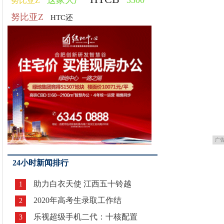
这家大厂
3300
努比亚Z
努比亚Z
HTC还
广
24小时新闻排行
助力白衣天使 江西五十铃越
1
2020年高考生录取工作结
2
乐视超级手机二代：十核配置
3