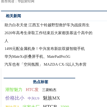
推荐阅读：
华皖财经网
相关新闻
助力白衣天使 江西五十铃越野型救护车为战疫而生
2020年高考生录取工作结束后大家都羡慕这个高中的
人
1499元配金属机身！中兴发布新款双摄智能手机
华为MateXs折叠屏手机、MatePadPro5G
汽车也有「空间氛围」 MAZDA CX-5以人为本营
热点标签
潮智魅力
HTC发
三菱帕杰
价格比小
魅族MX
中兴U9
HTCB