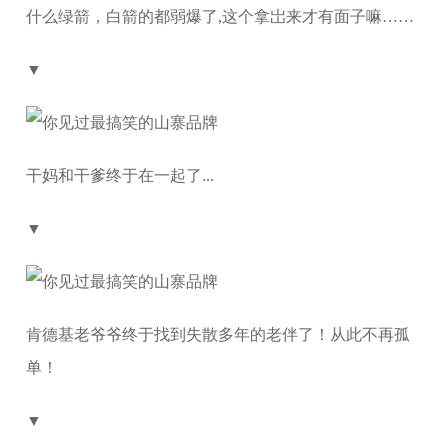
什么绿箭，白箭的都弱爆了,这个拿岀来才有面子嘛……
▼
干妈和干爹终于在一起了...
▼
肯德基老爷爷终于找到失散多年的老伴了！从此不再孤
单！
▼