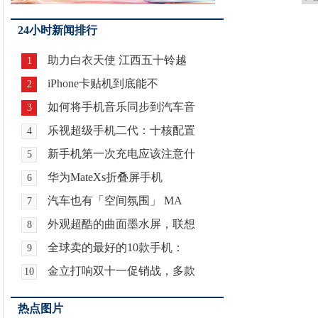
24小时新闻排行
助力白衣天使 江西五十铃越
1
iPhone卡贴机到底能不
2
如何将手机音乐同步到汽车音
3
乐视超级手机二代：十核配置
4
新手机第一次充电应该注意什
5
华为MateXs折叠屏手机
6
汽车也有「空间氛围」 MA
7
外观超酷的曲面墨水屏，联想
8
全球卖的最好的10款手机：
9
金立打响双十一促销战，多款
10
热点图片