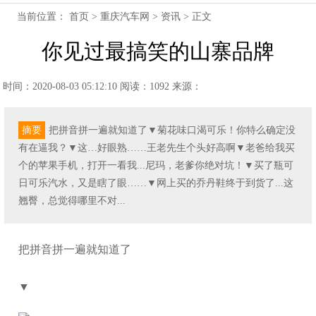
当前位置：
首页
>
重庆汽车网
>
资讯
> 正文
你见过最搞笑的山寨品牌
时间：2020-08-03 05:12:10
阅读：1092
来源：
摘要
把拼音拼一遍就知道了▼菊花味口渴可乐！你特么确定没
有在逼我？▼这…好眼熟……王老先生个头好高啊▼老爸给我买
个的苹果手机，打开一看我...尼玛，老爹你绝对坑！▼买了瓶可
日可乐汽水，又是瞎了眼……▼网上买的乔丹鞋终于到货了...这
翘臀，总觉得哪里不对...
把拼音拼一遍就知道了
▼