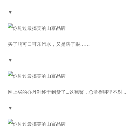
▼
买了瓶可日可乐汽水，又是瞎了眼……
▼
网上买的乔丹鞋终于到货了...这翘臀，总觉得哪里不对...
▼