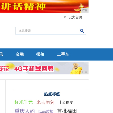
广告
设为首页
讯
金融
报价
二手车
广告
热点标签
红米千元
来去匆匆
【金穗麦
重庆人的
首批福田
以品质加