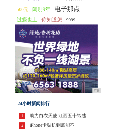
电子那点
阔别9年
500元
过瘾也上
你知道怎
9999
广告
24小时新闻排行
助力白衣天使 江西五十铃越
1
iPhone卡贴机到底能不
2