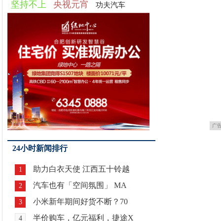
坚持不上
央视元宵
功夫汽车
广
24小时新闻排行
助力白衣天使 江西五十铃越
1
汽车也有「空间氛围」 MA
2
小米新年期间好货不断？70
3
半价购车，亿元福利，捷途X
4