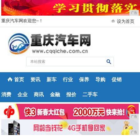
广告
重庆汽车网欢迎您~！
设为首页
首页
资讯
新车
行业
保养
导购
促销
消费
企业
商讯
金融
报价
二手车
广告
广告