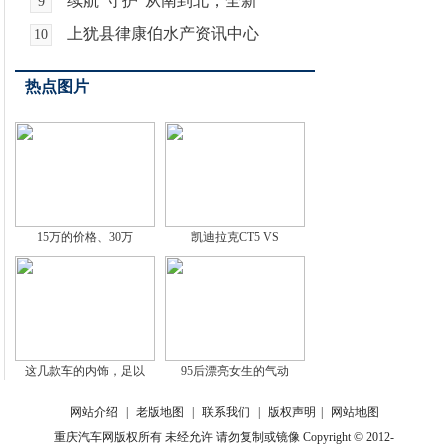
续航"守护"从南到北，全新
9
上犹县律康伯水产资讯中心
10
热点图片
15万的价格、30万
凯迪拉克CT5 VS
这几款车的内饰，足以
95后漂亮女生的气动
网站介绍
|
老版地图
|
联系我们
|
版权声明
|
网站地图
重庆汽车网版权所有 未经允许 请勿复制或镜像 Copyright © 2012-