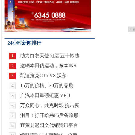
广
24小时新闻排行
助力白衣天使 江西五十铃越
1
这辆本田伪运动，东本INS
2
凯迪拉克CT5 VS 沃尔
3
15万的价格、30万的品质
4
广汽本田重磅钜惠 VE-1
5
万众同心，共克时艰 抗击疫
6
泪目！打开哈弗F5后备箱那
7
宜黄县迟阳文代销资讯平台
8